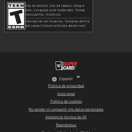
Uso de alcohol
Uso de tabaco
Sangre
leve
Lenguaje soez moderado
Temas
insinuantes
Violencia
Interacción de Usuarios
Compras dentro
del juego (Incluye artículos aleatorios)
Español
Política de privacidad
Aviso legal
Política de cookies
No vender ni compartir mis datos personales
Asistencia técnica de 2K
Reembolsos