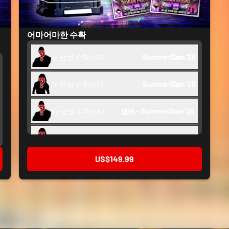
어마어마한 수확
1x 남성 슈퍼스타
SummerSlam '26
1x 여성 슈퍼스타
SummerSlam '26
5x 남성 슈퍼스타
앰버 - SummerSlam '26 
5x 여성 슈퍼스타
앰버 - SummerSlam '26 
US$149.99
10x 트레인
WrestleMania 42 - SummerSlam 
업
'26
2x 지원
WrestleMania 42 - SummerSlam '26
2x 장비
WrestleMania 42 - 레비아탄