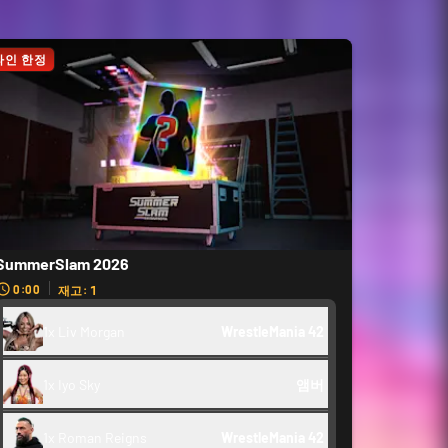
라인 한정
SummerSlam 2026
0:00
재고: 1
1x Liv Morgan
WrestleMania 42
1x Iyo Sky
앰버
1x Roman Reigns
WrestleMania 42