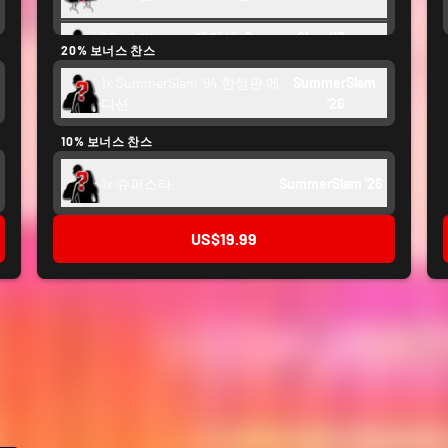
25x 슈퍼
레거시: SummerSlam '17 - 
20% 보너스 찬스
스타
SummerSlam '24
1x SummerSlam '94 한정판 에
SummerSlam 
크레딧
1,000
디션
'26
10% 보너스 찬스
백스테이지 토큰
1,750
1x 슈퍼스타
SummerSlam '26
US$19.99