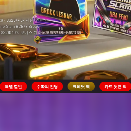
- SS26) + 5x 지원 (앰버 -
D - SS26) + 1000 크레딧 +
merSlam BCE) + Brock
) + SummerSlam '94 스페
 + 20x 여성 슈퍼스타(Royal
(SS26) 10% 보너스 기회 +
0% 보너스 기회 + 1750x 백
ummerSlam '26) + 250x
erSlam S2) + 250x 백스테
Grace(듀얼) + 250x 백스테이
특별 할인
수확의 전당
크레딧 팩
카드 뒷면 팩