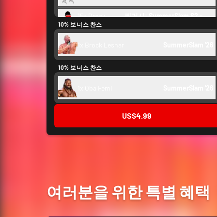
15x Brock
레거시: SummerSlam S2 - 
10% 보너스 찬스
Lesnar
SummerSlam BCE
1x Brock Lesnar
SummerSlam '26
크레딧
500
10% 보너스 찬스
백스테이지 토큰
250
1x Oba Femi
SummerSlam '26
US$4.99
여러분을 위한 특별 혜택