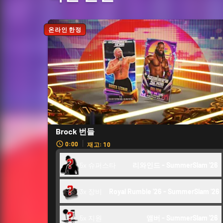
온라인 한정
Brock 번들
0:00
재고: 10
5x 슈퍼스타
리와인드 - SummerSlam '26 
3x 장비
Royal Rumble '26 - SummerSlam '26
5x 지원
앰버 - SummerSlam '26 