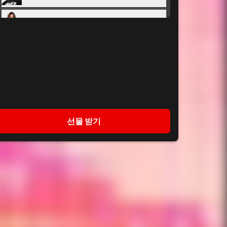
1x Seth Rollins
리와인드
1x CM Punk
WrestleMania 42
1x 'The American Nightmare'
WrestleMania 
Cody Rhodes
42
1x Chad Gable
리와인드
1x Penta
앰버
선물 받기
1x Oba Femi
WrestleMania 42
1x Brock Lesnar
Royal Rumble '26
1x Gunther
리와인드
백스테이지 토큰
1,500