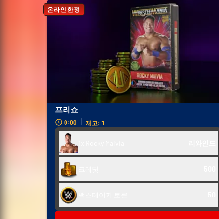
온라인 한정
프리쇼
0:00
재고: 1
1x Rocky Maivia
리와인드
크레딧
500
백스테이지 토큰
50