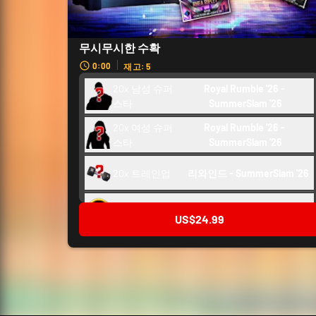
무시무시한 수확
0:00
재고: 5
20x 남성 슈퍼
Royal Rumble '26 - 
스타
SummerSlam '26
20x 여성 슈퍼
Royal Rumble '26 - 
스타
SummerSlam '26
20x 트레인업
리와인드 - SummerSlam '26 
백스테이지 토큰
250
US$24.99