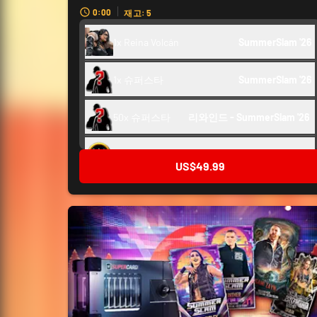
0:00
재고: 5
1x Reina Volcán
SummerSlam '26
1x 슈퍼스타
SummerSlam '26
50x 슈퍼스타
리와인드 - SummerSlam '26 
백스테이지 토큰
3,000
US$49.99