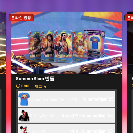
온라인 한정
온
SummerSlam 번들
0:00
재고: 4
1x Summerslam '94 티셔츠
SummerSlam '26
20x 슈퍼스타
리와인드 - SummerSlam '26 
10x 지원
앰버 - SummerSlam '26 