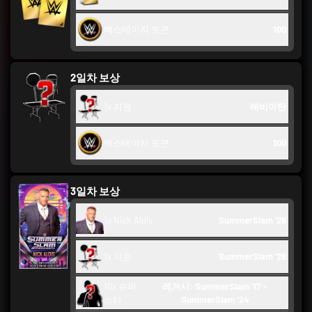
백스테이지 토큰
100
2일차 보상
1x 지원
레비아탄
백스테이지 토큰
100
3일차 보상
1x Nick Aldis
SummerSlam '26
1x 지원
SummerSlam '26
10x 슈퍼
레거시: SummerSlam '17 - 
스타
SummerSlam '24