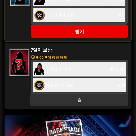
백스테이지 토큰
300
받기
7일차 보상
0:00
후에 잠금 해제
1x 여성 슈퍼스타
레비아탄
백스테이지 토큰
400