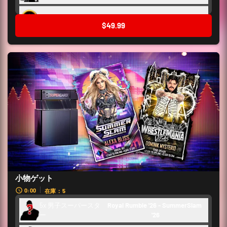
舞台裏トークン
3,000
$49.99
小物ゲット
0:00
在庫：5
5x 男子スーパースタ
Royal Rumble '26 - SummerSlam 
ー
'26