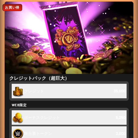
お買い得
クレジットパック（超巨大）
クレジット
35,000
WEB限定
ボーナスクレジット
5,250
舞台裏トークン
2,000