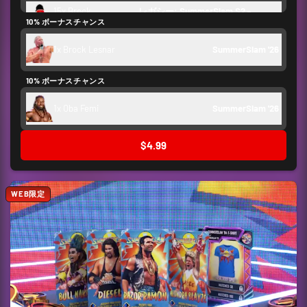
15x Brock
レガシー: SummerSlam S2 - 
10% ボーナスチャンス
Lesnar
SummerSlam BCE
1x Brock Lesnar
SummerSlam '26
クレジット
500
10% ボーナスチャンス
舞台裏トークン
250
1x Oba Femi
SummerSlam '26
$4.99
WEB限定