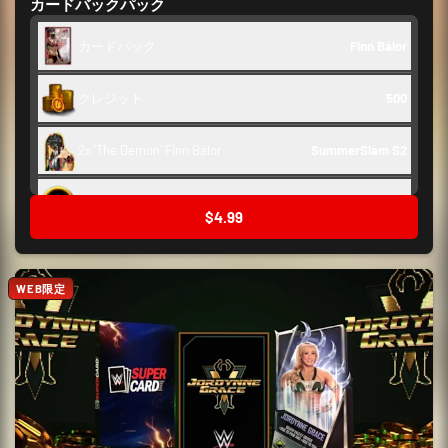
カードバックパック
カードバック
Finn Bálor
クレジット
500
2x 'The Demon' Finn Bálor
SummerSlam S2
舞台裏トークン
250
$4.99
WEB限定