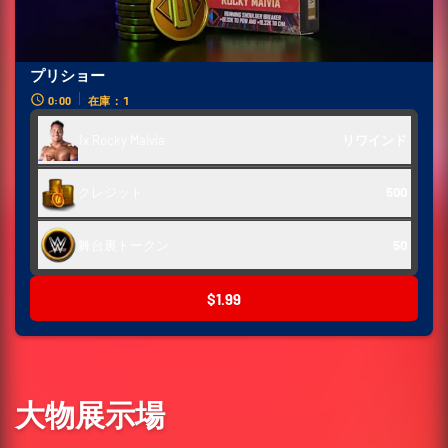
プリショー
0:00
在庫：1
1x Rocky Maivia
リワインド
クレジット
500
舞台裏トークン
50
$1.99
大物展示場