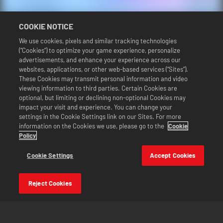
COOKIE NOTICE
We use cookies, pixels and similar tracking technologies
(“Cookies”) to optimize your game experience, personalize
advertisements, and enhance your experience across our
websites, applications, or other web-based services (“Sites”).
日本語
These Cookies may transmit personal information and video
viewing information to third parties. Certain Cookies are
プライバシーポリシー
optional, but limiting or declining non-optional Cookies may
法務表記
impact your visit and experience. You can change your
クッキーポリシー
settings in the Cookie Settings link on our Sites. For more
information on the Cookies we use, please go to the
Cookie
個人情報を販売または共有しない
Policy
2Kサポート
返品
Cookie Settings
Accept Cookies
2K広告パートナー
Reject Cookies
©2016-2026 Take-Two Interactive Software Inc. Developed by Cat Daddy
Games. 2K, Cat Daddy Games, and respective logos are trademarks of Take-
Two Interactive Software, Inc. All rights reserved.
WWEのすべての番組、タレント名、画像、肖像、スローガン、レスリング技、商標、
ロゴ、および著作権は、WWEおよびその子会社に独占的に帰属します。その他すべて
の商標、ロゴ、および著作権は、各所有者に帰属します。Andre the Giant™は、CMG