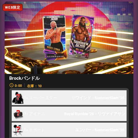
WEB限定
Brockバンドル
0:00
在庫：10
5x スーパースター
リワインド - SummerSlam '26 
3x アイテム
Royal Rumble '26 - リヴァイアサン
5x サポート
エンバー - SummerSlam '26 