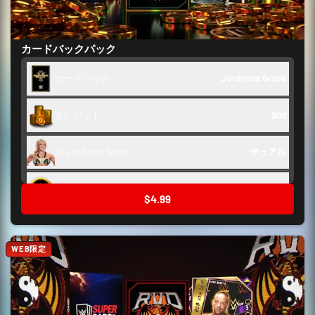
カードバックパック
カードバック
Jordynne Grace
クレジット
500
2x Jordynne Grace
デュアル
舞台裏トークン
250
$4.99
WEB限定