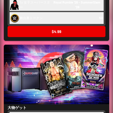
5x 女子スーパースタ
Royal Rumble '26 - SummerSlam 
ー
'26
舞台裏トークン
50
$4.99
大物ゲット