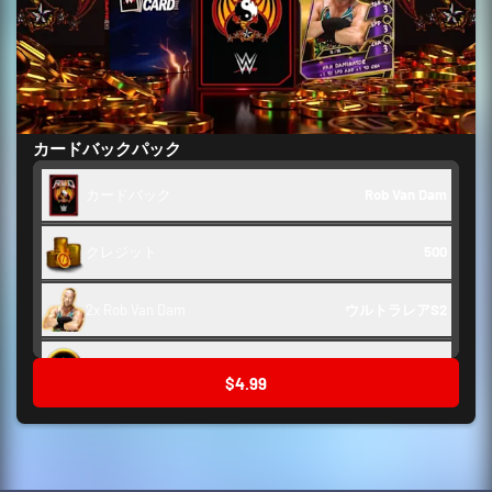
カードバックパック
カードバック
Rob Van Dam
クレジット
500
2x Rob Van Dam
ウルトラレアS2
舞台裏トークン
250
$4.99