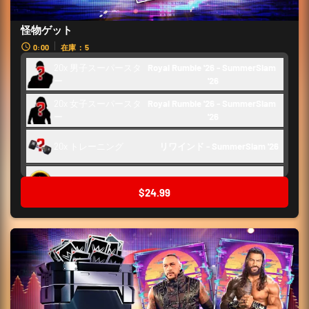
怪物ゲット
0:00
在庫：5
20x 男子スーパースタ
Royal Rumble '26 - SummerSlam 
ー
'26
20x 女子スーパースタ
Royal Rumble '26 - SummerSlam 
ー
'26
20x トレーニング
リワインド - SummerSlam '26 
舞台裏トークン
250
$24.99