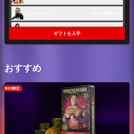
1x Roman Reigns
WrestleMania 42
1x Seth Rollins
リワインド
ギフトを入手
1x CM Punk
WrestleMania 42
1x 'The American Nightmare' Cody
WrestleMania 
Rhodes
42
おすすめ
1x Chad Gable
リワインド
1x Penta
エンバー
WEB限定
1x Oba Femi
WrestleMania 42
1x Brock Lesnar
Royal Rumble '26
1x Gunther
リワインド
舞台裏トークン
1,500