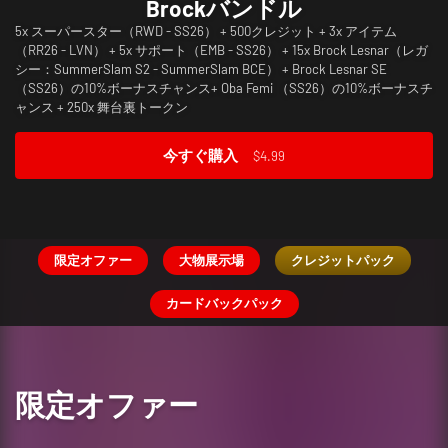
SummerSlamバンドル
カードバックパック
カードバックパック
Brockバンドル
怪物ゲット
5x スーパースター（RWD - SS26） + 500クレジット + 3x アイテム
1x SummerSlam '94 T-Shirt アイテム（SS26） + 20x スーパースター
20x 男子スーパースター（Royal Rumble '26 - SummerSlam '26） + 20x
500クレジット + カードバック（Finn Balor） + 2x Finn
500クレジット + カードバック（Jordynne Grace） + 2x Jordynne
（RR26 - LVN） + 5x サポート（EMB - SS26） + 15x Brock Lesnar（レガ
（RWD - SS26） + 1000クレジット + 10x サポート（EMB - SS26） + 25x
女子スーパースター（Royal Rumble '26 - SummerSlam '26） + 20x トレ
Balor（SummerSlam S2） + 250舞台裏トークン
Grace（デュアル） + 250舞台裏トークン
シー：SummerSlam S2 - SummerSlam BCE） + Brock Lesnar SE
スーパースター（レガシー：SS17 - SS24） + SummerSlam '94 スペシャ
インアップ（リワインド - SummerSlam '26） + 250x 舞台裏トークン
（SS26）の10%ボーナスチャンス+ Oba Femi （SS26）の10%ボーナスチ
ルエディション（SS26）の20%ボーナスチャンス + 1x スーパースター
今すぐ購入
今すぐ購入
$4.99
$4.99
ャンス + 250x 舞台裏トークン
（SS26）の10%ボーナスチャンス + 1750x 舞台裏トークン
今すぐ購入
$24.99
今すぐ購入
今すぐ購入
$19.99
$4.99
限定オファー
大物展示場
クレジットパック
カードバックパック
限定オファー