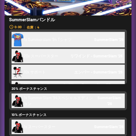
SummerSlamバンドル
0:00
在庫：4
1x Summerslam '94 Tシャツ
SummerSlam '26
20x スーパースター
リワインド - SummerSlam '26 
10x サポート
エンバー - SummerSlam '26 
25x スーパース
レガシー: SummerSlam '17 - 
20% ボーナスチャンス
ター
SummerSlam '24
1x SummerSlam '94スペシャルエディシ
SummerSlam 
ョン
'26
クレジット
1,000
10% ボーナスチャンス
舞台裏トークン
1,750
1x スーパースター
SummerSlam '26