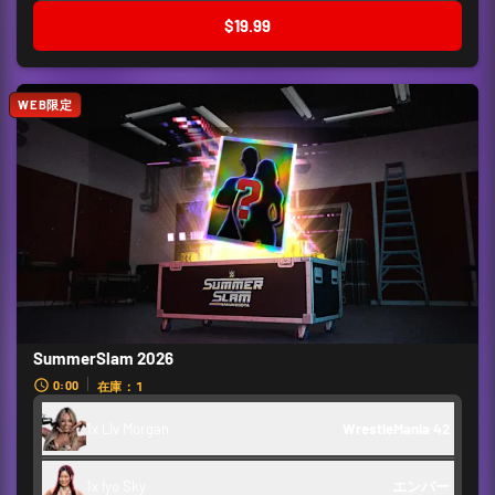
$19.99
WEB限定
SummerSlam 2026
0:00
在庫：1
1x Liv Morgan
WrestleMania 42
1x Iyo Sky
エンバー