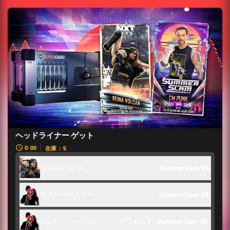
ヘッドライナー ゲット
0:00
在庫：5
1x Reina Volcán
SummerSlam '26
1x スーパースター
SummerSlam '26
50x スーパースター
リワインド - SummerSlam '26 