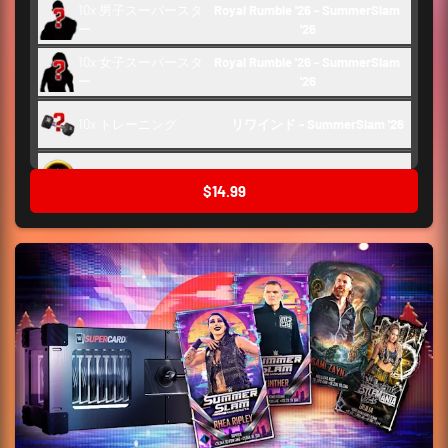
10x 男子スーパースタ
Royal Rumble '26 - SummerSlam 
ー
'26
10x 女子スーパースタ
Royal Rumble '26 - SummerSlam 
ー
'26
10x トレーニング
リワインド - SummerSlam '26 
舞台裏トークン
150
$14.99