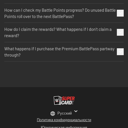
How can I check my Battle Points progress? Do unused Battle
Points roll over to the next BattlePass?
How do I claim the rewards? What happens if I don't claim a
reward?
What happens if I purchase the Premium BattlePass partway
through?
Русский
Политика конфиденциальности
Юридическая информация