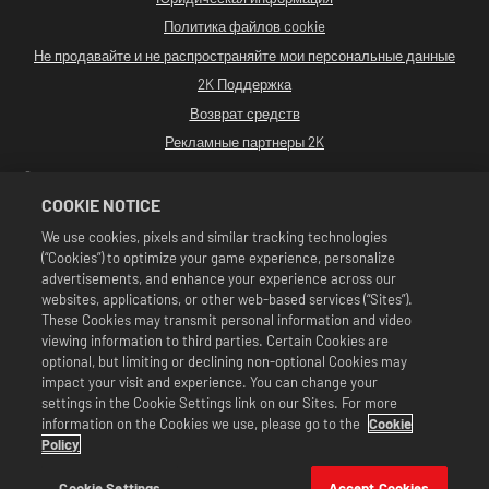
Политика файлов cookie
Не продавайте и не распространяйте мои персональные данные
2K Поддержка
Возврат средств
Рекламные партнеры 2K
©2016-2026 Take-Two Interactive Software. Разработано Cat Daddy Games.
2K, Cat Daddy Games и соответствующие логотипы являются
COOKIE NOTICE
зарегистрированными товарными знаками или товарными знаками
компании Take-Two Interactive Software, Inc. Все права сохранены.
We use cookies, pixels and similar tracking technologies
Все программные продукты WWE, имена участников, изображения, образы,
(“Cookies”) to optimize your game experience, personalize
слоганы, приемы, товарные знаки, логотипы и исключительные права
являются исключительной собственностью WWE и ее дочерних компаний.
advertisements, and enhance your experience across our
Все остальные товарные знаки, логотипы и исключительные права
websites, applications, or other web-based services (“Sites”).
принадлежат соответствующим владельцам. Andre the Giant™ используется
These Cookies may transmit personal information and video
по лицензии CMG Brands, LLC. Hulk Hogan™, Hulkamania™, Hulkster™ и
viewing information to third parties. Certain Cookies are
Hollywood Hogan™ являются товарными знаками и знаками обслуживания,
используемыми по лицензии WWE. Macho Man Randy Savage™ используется
optional, but limiting or declining non-optional Cookies may
по лицензии CMG Brands, LLC. Muhammad Ali™: право на публичное
impact your visit and experience. You can change your
использование и права на личность принадлежат Muhammad Ali Enterprises
settings in the Cookie Settings link on our Sites. For more
LLC ©2026 WWE. Все права защищены. UFC™, ® © 2026 ZUFFA, LLC. Все
information on the Cookies we use, please go to the
Cookie
права защищены.
Актуальные предложения действуют только в магазине WWE SuperCard.
Policy
Предложения, цены и версии игры могут отличаться в зависимости от
региона. Цены могут меняться в зависимости от версии игры, платформы,
Cookie Settings
Accept Cookies
региона, а также истории ваших покупок.