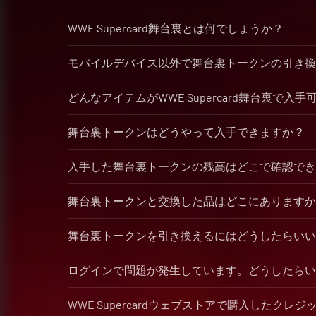
WWE Supercard舞台裏とは何でしょうか？
モバイルデバイス以外で舞台裏トークンの引き換
どんなアイテムがWWE Supercard舞台裏で入
舞台裏トークンはどうやって入手できますか？
入手した舞台裏トークンの残高はどこで確認でき
舞台裏トークンと交換した品はどこにありますか
舞台裏トークンを引き換えるにはどうしたらいい
ログインで問題が発生しています。どうしたらい
WWE Supercardウェブストアで購入したク