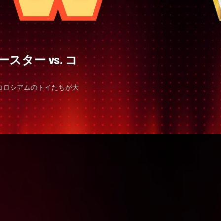
ター vs. コ
コロシアムのトイたちが大