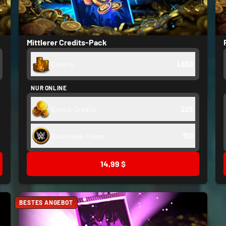
Mittlerer Credits-Pack
Credits
1,850
NUR ONLINE
Bonus-Credits
225
Backstage-Token
150
14,99 $
BESTES ANGEBOT