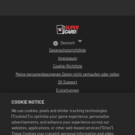
Deutsch
Datenschutzrichtlinie
Impressum
Cookie-Richtlinie
Meine personenbezogenen Daten nicht verkaufen oder teilen
2K Support
Erstattungen
2K-Ad-Partner
COOKIE NOTICE
©2016-2026 Take-Two Interactive Software, Inc. Entwickelt von Cat Daddy
We use cookies, pixels and similar tracking technologies
Games. 2K, Cat Daddy Games und alle zugehörigen Logos sind Warenzeichen
(“Cookies”) to optimize your game experience, personalize
von Take-Two Interactive Software, Inc. Alle Rechte vorbehalten.
Alle WWE-Programme, Namen von Talenten, Bilder, Abbildungen, Slogans,
advertisements, and enhance your experience across our
Wrestling-Moves, Markenzeichen, Logos und Urheberrechte sind
websites, applications, or other web-based services (“Sites”).
ausschließliches Eigentum der WWE und ihrer Tochtergesellschaften. Alle
These Cookies may transmit personal information and video
anderen Markenzeichen, Logos und Urheberrechte sind Eigentum ihrer